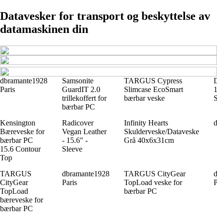
Datavesker for transport og beskyttelse av
datamaskinen din
dbramante1928
Samsonite
TARGUS Cypress
Paris
GuardIT 2.0
Slimcase EcoSmart
trillekoffert for
bærbar veske
S
bærbar PC
Kensington
Radicover
Infinity Hearts
Bæreveske for
Vegan Leather
Skulderveske/Dataveske
bærbar PC
- 15.6" -
Grå 40x6x31cm
15.6 Contour
Sleeve
Top
TARGUS
dbramante1928
TARGUS CityGear
d
CityGear
Paris
TopLoad veske for
TopLoad
bærbar PC
bæreveske for
bærbar PC