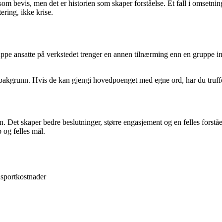
 bevis, men det er historien som skaper forståelse. Et fall i omsetninge
ring, ikke krise.
pe ansatte på verkstedet trenger en annen tilnærming enn en gruppe in
bakgrunn. Hvis de kan gjengi hovedpoenget med egne ord, har du truffet
nen. Det skaper bedre beslutninger, større engasjement og en felles fors
 og felles mål.
nsportkostnader