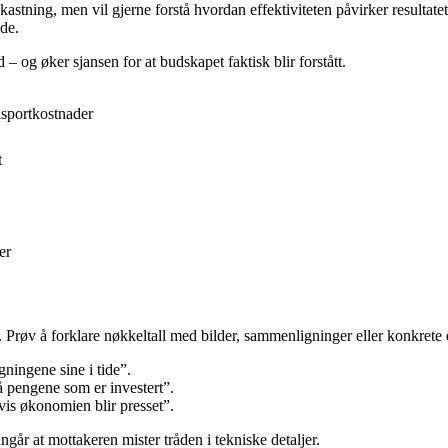
kastning, men vil gjerne forstå hvordan effektiviteten påvirker resultat
åde.
– og øker sjansen for at budskapet faktisk blir forstått.
nsportkostnader
t
er
. Prøv å forklare nøkkeltall med bilder, sammenligninger eller konkrete
ningene sine i tide”.
 pengene som er investert”.
is økonomien blir presset”.
nngår at mottakeren mister tråden i tekniske detaljer.