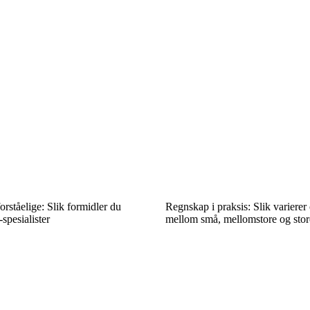
orståelige: Slik formidler du
Regnskap i praksis: Slik variere
spesialister
mellom små, mellomstore og store