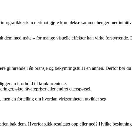
og infografikker kan derimot gjøre komplekse sammenhenger mer intuitiv
k dem med måte – for mange visuelle effekter kan virke forstyrrende. Det
re glimrende i én bransje og bekymringsfull i en annen. Derfor bør du all
gger an i forhold til konkurrentene.
inger, økte råvarepriser eller endret etterspørsel.
ta, men en fortelling om hvordan virksomheten utvikler seg.
orien bak dem. Hvorfor gikk resultatet opp eller ned? Hvilke beslutninge