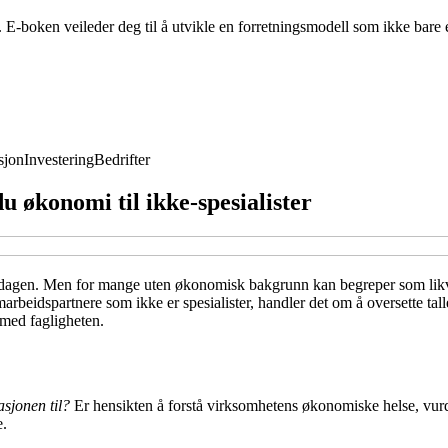
. E-boken veileder deg til å utvikle en forretningsmodell som ikke bar
jon
Investering
Bedrifter
du økonomi til ikke-spesialister
erdagen. Men for mange uten økonomisk bakgrunn kan begreper som lik
arbeidspartnere som ikke er spesialister, handler det om å oversette tall
 med fagligheten.
sjonen til?
Er hensikten å forstå virksomhetens økonomiske helse, vurder
e.