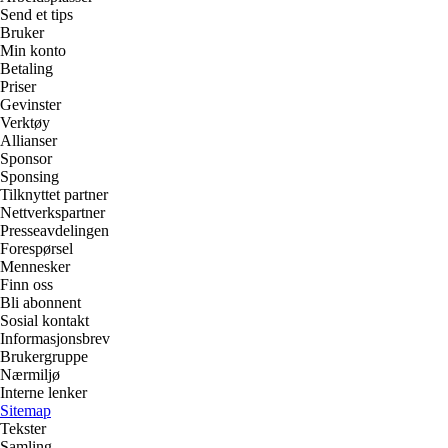
Send et tips
Bruker
Min konto
Betaling
Priser
Gevinster
Verktøy
Allianser
Sponsor
Sponsing
Tilknyttet partner
Nettverkspartner
Presseavdelingen
Forespørsel
Mennesker
Finn oss
Bli abonnent
Sosial kontakt
Informasjonsbrev
Brukergruppe
Nærmiljø
Interne lenker
Sitemap
Tekster
Samling