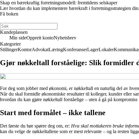
Skap en bærekraftig forretningsmodell: fremtidens selskaper
Lær hvordan du kan implementere bærekraft i forretningsstrategien din
Få boken
Kundeplassen
Min side
Opprett konto
Nyhetsbrev
Kategorier
Stillinger
Kontor
Advokat
Læring
Konferanser
Lager
Lokaler
Kommunikas
Gjør nøkkeltall forståelige: Slik formidler 
For deg som jobber med økonomi, er nøkkeltall en naturlig del av hv
Når du skal formidle økonomiske resultater til kolleger, kunder eller sam
hvordan du kan gjøre nøkkeltall forståelige – uten å gå på kompromiss
Start med formålet – ikke tallene
Det første du bør spørre deg om, er:
Hva skal mottakeren bruke informa
kan du velge de nøkkeltallene som er mest relevante – og la resten ligg