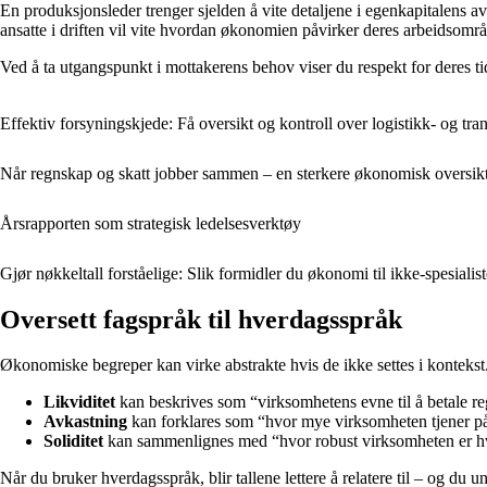
En produksjonsleder trenger sjelden å vite detaljene i egenkapitalens av
ansatte i driften vil vite hvordan økonomien påvirker deres arbeidsomr
Ved å ta utgangspunkt i mottakerens behov viser du respekt for deres tid 
Effektiv forsyningskjede: Få oversikt og kontroll over logistikk- og tra
Når regnskap og skatt jobber sammen – en sterkere økonomisk oversik
Årsrapporten som strategisk ledelsesverktøy
Gjør nøkkeltall forståelige: Slik formidler du økonomi til ikke-spesialist
Oversett fagspråk til hverdagsspråk
Økonomiske begreper kan virke abstrakte hvis de ikke settes i kontekst
Likviditet
kan beskrives som “virksomhetens evne til å betale reg
Avkastning
kan forklares som “hvor mye virksomheten tjener på
Soliditet
kan sammenlignes med “hvor robust virksomheten er hv
Når du bruker hverdagsspråk, blir tallene lettere å relatere til – og du u