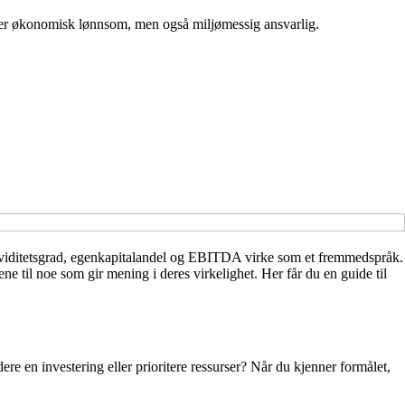
e er økonomisk lønnsom, men også miljømessig ansvarlig.
viditetsgrad, egenkapitalandel og EBITDA virke som et fremmedspråk.
ene til noe som gir mening i deres virkelighet. Her får du en guide til
e en investering eller prioritere ressurser? Når du kjenner formålet,