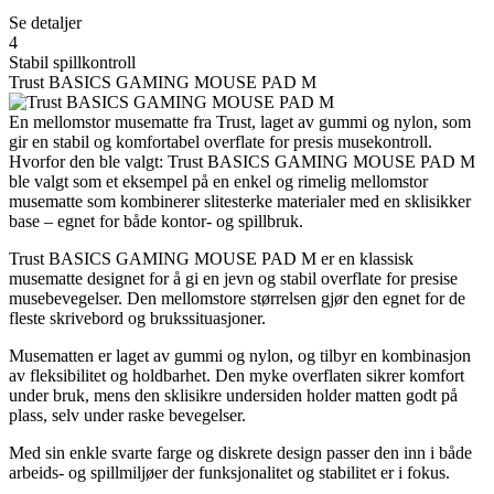
Se detaljer
4
Stabil spillkontroll
Trust BASICS GAMING MOUSE PAD M
En mellomstor musematte fra Trust, laget av gummi og nylon, som
gir en stabil og komfortabel overflate for presis musekontroll.
Hvorfor den ble valgt: Trust BASICS GAMING MOUSE PAD M
ble valgt som et eksempel på en enkel og rimelig mellomstor
musematte som kombinerer slitesterke materialer med en sklisikker
base – egnet for både kontor- og spillbruk.
Trust BASICS GAMING MOUSE PAD M er en klassisk
musematte designet for å gi en jevn og stabil overflate for presise
musebevegelser. Den mellomstore størrelsen gjør den egnet for de
fleste skrivebord og brukssituasjoner.
Musematten er laget av gummi og nylon, og tilbyr en kombinasjon
av fleksibilitet og holdbarhet. Den myke overflaten sikrer komfort
under bruk, mens den sklisikre undersiden holder matten godt på
plass, selv under raske bevegelser.
Med sin enkle svarte farge og diskrete design passer den inn i både
arbeids- og spillmiljøer der funksjonalitet og stabilitet er i fokus.