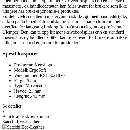
Ulemper: Den kan ta opp litt mer skrivebordsplass enn en standard
musematte, og håndleddstøtten kan føles uvant for brukere som ikke
tidligere har brukt ergonomiske produkter.
Fordeler: Musematten har et ergonomisk design med håndleddstøtte,
er kompatibel med både optiske og lasermus, har en komfortabel
overflate for langvarig bruk og fremstår som elegant og profesjonell.
Ulemper: Den kan ta opp litt mer skrivebordsplass enn en standard
musematte, og håndleddstøtten kan føles uvant for brukere som ikke
tidligere har brukt ergonomiske produkter.
Spesifikasjoner
Produsent: Kensington
Modell: ErgoSoft
Varenummer: RSL3021870
Farge: Svart
Type: Musematte
Høyde: 21 mm
Lengde: 240 mm
Se detaljer
2
Bærekraftig skrivekomfort
Satechi Eco-Leather