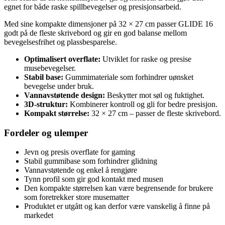
egnet for både raske spillbevegelser og presisjonsarbeid.
Med sine kompakte dimensjoner på 32 × 27 cm passer GLIDE 16
godt på de fleste skrivebord og gir en god balanse mellom
bevegelsesfrihet og plassbesparelse.
Optimalisert overflate:
Utviklet for raske og presise
musebevegelser.
Stabil base:
Gummimateriale som forhindrer uønsket
bevegelse under bruk.
Vannavstøtende design:
Beskytter mot søl og fuktighet.
3D-struktur:
Kombinerer kontroll og gli for bedre presisjon.
Kompakt størrelse:
32 × 27 cm – passer de fleste skrivebord.
Fordeler og ulemper
Jevn og presis overflate for gaming
Stabil gummibase som forhindrer glidning
Vannavstøtende og enkel å rengjøre
Tynn profil som gir god kontakt med musen
Den kompakte størrelsen kan være begrensende for brukere
som foretrekker store musematter
Produktet er utgått og kan derfor være vanskelig å finne på
markedet