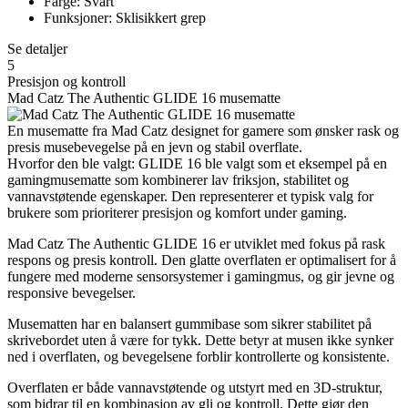
Farge: Svart
Funksjoner: Sklisikkert grep
Se detaljer
5
Presisjon og kontroll
Mad Catz The Authentic GLIDE 16 musematte
En musematte fra Mad Catz designet for gamere som ønsker rask og
presis musebevegelse på en jevn og stabil overflate.
Hvorfor den ble valgt: GLIDE 16 ble valgt som et eksempel på en
gamingmusematte som kombinerer lav friksjon, stabilitet og
vannavstøtende egenskaper. Den representerer et typisk valg for
brukere som prioriterer presisjon og komfort under gaming.
Mad Catz The Authentic GLIDE 16 er utviklet med fokus på rask
respons og presis kontroll. Den glatte overflaten er optimalisert for å
fungere med moderne sensorsystemer i gamingmus, og gir jevne og
responsive bevegelser.
Musematten har en balansert gummibase som sikrer stabilitet på
skrivebordet uten å være for tykk. Dette betyr at musen ikke synker
ned i overflaten, og bevegelsene forblir kontrollerte og konsistente.
Overflaten er både vannavstøtende og utstyrt med en 3D-struktur,
som bidrar til en kombinasjon av gli og kontroll. Dette gjør den