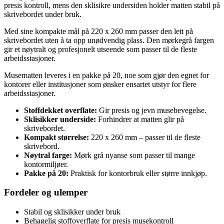
presis kontroll, mens den sklisikre undersiden holder matten stabil på
skrivebordet under bruk.
Med sine kompakte mål på 220 x 260 mm passer den lett på
skrivebordet uten å ta opp unødvendig plass. Den mørkegrå fargen
gir et nøytralt og profesjonelt utseende som passer til de fleste
arbeidsstasjoner.
Musematten leveres i en pakke på 20, noe som gjør den egnet for
kontorer eller institusjoner som ønsker ensartet utstyr for flere
arbeidsstasjoner.
Stoffdekket overflate:
Gir presis og jevn musebevegelse.
Sklisikker underside:
Forhindrer at matten glir på
skrivebordet.
Kompakt størrelse:
220 x 260 mm – passer til de fleste
skrivebord.
Nøytral farge:
Mørk grå nyanse som passer til mange
kontormiljøer.
Pakke på 20:
Praktisk for kontorbruk eller større innkjøp.
Fordeler og ulemper
Stabil og sklisikker under bruk
Behagelig stoffoverflate for presis musekontroll