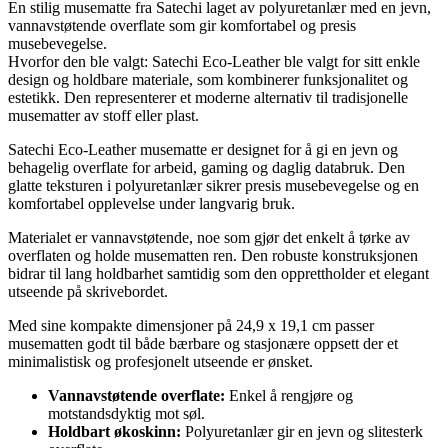
En stilig musematte fra Satechi laget av polyuretanlær med en jevn,
vannavstøtende overflate som gir komfortabel og presis
musebevegelse.
Hvorfor den ble valgt: Satechi Eco-Leather ble valgt for sitt enkle
design og holdbare materiale, som kombinerer funksjonalitet og
estetikk. Den representerer et moderne alternativ til tradisjonelle
musematter av stoff eller plast.
Satechi Eco-Leather musematte er designet for å gi en jevn og
behagelig overflate for arbeid, gaming og daglig databruk. Den
glatte teksturen i polyuretanlær sikrer presis musebevegelse og en
komfortabel opplevelse under langvarig bruk.
Materialet er vannavstøtende, noe som gjør det enkelt å tørke av
overflaten og holde musematten ren. Den robuste konstruksjonen
bidrar til lang holdbarhet samtidig som den opprettholder et elegant
utseende på skrivebordet.
Med sine kompakte dimensjoner på 24,9 x 19,1 cm passer
musematten godt til både bærbare og stasjonære oppsett der et
minimalistisk og profesjonelt utseende er ønsket.
Vannavstøtende overflate:
Enkel å rengjøre og
motstandsdyktig mot søl.
Holdbart økoskinn:
Polyuretanlær gir en jevn og slitesterk