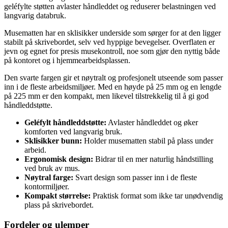
geléfylte støtten avlaster håndleddet og reduserer belastningen ved
langvarig databruk.
Musematten har en sklisikker underside som sørger for at den ligger
stabilt på skrivebordet, selv ved hyppige bevegelser. Overflaten er
jevn og egnet for presis musekontroll, noe som gjør den nyttig både
på kontoret og i hjemmearbeidsplassen.
Den svarte fargen gir et nøytralt og profesjonelt utseende som passer
inn i de fleste arbeidsmiljøer. Med en høyde på 25 mm og en lengde
på 225 mm er den kompakt, men likevel tilstrekkelig til å gi god
håndleddstøtte.
Geléfylt håndleddstøtte:
Avlaster håndleddet og øker
komforten ved langvarig bruk.
Sklisikker bunn:
Holder musematten stabil på plass under
arbeid.
Ergonomisk design:
Bidrar til en mer naturlig håndstilling
ved bruk av mus.
Nøytral farge:
Svart design som passer inn i de fleste
kontormiljøer.
Kompakt størrelse:
Praktisk format som ikke tar unødvendig
plass på skrivebordet.
Fordeler og ulemper