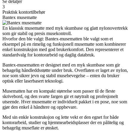
Se detaljer
3
Praktisk kontortilbehør
Bantex musematte
En klassisk musematte med myk skumbase og glatt nylonovertrekk
som gir stabil og presis musekontroll.
Hvorfor den ble valgt: Bantex-musematten ble valgt som et
eksempel på en rimelig og funksjonell musematte som kombinerer
enkel konstruksjon med god brukerkomfort. Den representerer et
standardvalg for kontorarbeid og daglig databruk.
Bantex-musematten er designet med en myk skumbase som gir
behagelig håndleddsstøtte under bruk. Overflaten er laget av nylon,
noe som sikrer jevn og stabil musebevegelse – enten du bruker
optisk eller laserbasert teknologi.
Musematten har en kompakt størrelse som passer til de fleste
skrivebord, og den svarte fargen gir et nøytralt og profesjonelt
utseende. Hver musematte er individuelt pakket i en pose, noe som
gjør den enkel å håndtere og oppbevare.
Med sin enkle konstruksjon og lette vekt er den egnet for både
kontorarbeid, studier og hjemmearbeidsplasser der en pålitelig og
behagelig museflate er ønsket.