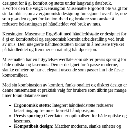
designet for å gi komfort og støtte under langvarig databruk.
Hvorfor den ble valgt: Kensington Musematte ErgoSoft ble valgt for
sin kombinasjon av ergonomisk design og funksjonell overflate, noe
som gjør den egnet for kontorarbeid og brukere som ønsker å
redusere belastningen på håndleddet ved bruk av mus.
Kensington Musematte ErgoSoft med håndleddstøtte er designet for
å gi en komfortabel og ergonomisk korrekt arbeidsstilling ved bruk
av mus. Den integrerte håndleddstøtten bidrar til å redusere trykket
på håndleddet og fremmer en naturlig håndposisjon.
Musematten har en høyytelsesoverflate som sikrer presis sporing for
både optiske og lasermus. Den er designet for å passe moderne,
slanke enheter og har et elegant utseende som passer inn i de fleste
kontormiljøer.
Med sin kombinasjon av komfort, funksjonalitet og diskret design er
denne musematten et praktisk valg for brukere som tilbringer mange
timer foran datamaskinen.
Ergonomisk støtte:
Integrert håndleddstøtte reduserer
belastning og fremmer korrekt håndposisjon.
Presis sporing:
Overflaten er optimalisert for både optiske og
lasermus.
Kompatibelt design:
Matcher moderne, slanke enheter og