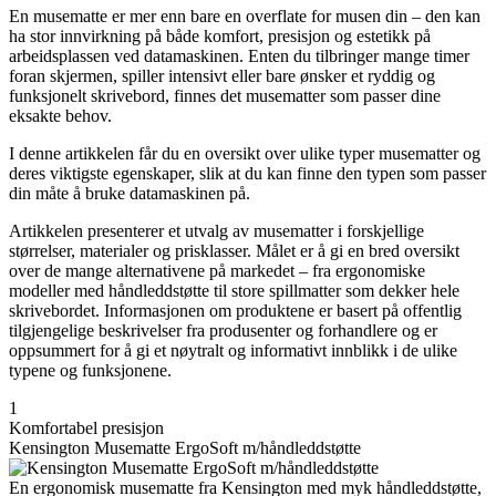
En musematte er mer enn bare en overflate for musen din – den kan
ha stor innvirkning på både komfort, presisjon og estetikk på
arbeidsplassen ved datamaskinen. Enten du tilbringer mange timer
foran skjermen, spiller intensivt eller bare ønsker et ryddig og
funksjonelt skrivebord, finnes det musematter som passer dine
eksakte behov.
I denne artikkelen får du en oversikt over ulike typer musematter og
deres viktigste egenskaper, slik at du kan finne den typen som passer
din måte å bruke datamaskinen på.
Artikkelen presenterer et utvalg av musematter i forskjellige
størrelser, materialer og prisklasser. Målet er å gi en bred oversikt
over de mange alternativene på markedet – fra ergonomiske
modeller med håndleddstøtte til store spillmatter som dekker hele
skrivebordet. Informasjonen om produktene er basert på offentlig
tilgjengelige beskrivelser fra produsenter og forhandlere og er
oppsummert for å gi et nøytralt og informativt innblikk i de ulike
typene og funksjonene.
1
Komfortabel presisjon
Kensington Musematte ErgoSoft m/håndleddstøtte
En ergonomisk musematte fra Kensington med myk håndleddstøtte,