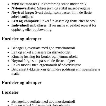
Myk skumbase:
Gir komfort og støtte under bruk.
Nylonoverflate:
Sikrer jevn og stabil musebevegelse.
Nøytral farge:
Svart design som passer inn i de fleste
arbeidsmiljøer.
Lett og kompakt:
Enkel å plassere og flytte etter behov.
Individuell emballasje:
Hver matte er pakket separat for
oppheng eller oppbevaring.
Fordeler og ulemper
Behagelig overflate med god musekontroll
Lett og enkel å plassere på skrivebordet
Rimelig løsning for kontor og hjemmearbeid
Nøytral farge som passer i de fleste miljøer
Enkel modell uten ergonomisk håndleddsstøtte
Begrenset tykkelse kan gi mindre polstring enn spesialiserte
matter
Fordeler og ulemper
Fordeler
Behagelig overflate med god musekontroll
Lett og enkel å plassere på skrivebordet