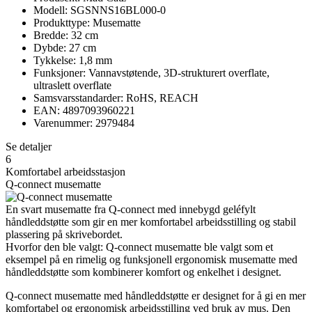
Modell: SGSNNS16BL000-0
Produkttype: Musematte
Bredde: 32 cm
Dybde: 27 cm
Tykkelse: 1,8 mm
Funksjoner: Vannavstøtende, 3D-strukturert overflate,
ultraslett overflate
Samsvarsstandarder: RoHS, REACH
EAN: 4897093960221
Varenummer: 2979484
Se detaljer
6
Komfortabel arbeidsstasjon
Q-connect musematte
En svart musematte fra Q-connect med innebygd geléfylt
håndleddstøtte som gir en mer komfortabel arbeidsstilling og stabil
plassering på skrivebordet.
Hvorfor den ble valgt: Q-connect musematte ble valgt som et
eksempel på en rimelig og funksjonell ergonomisk musematte med
håndleddstøtte som kombinerer komfort og enkelhet i designet.
Q-connect musematte med håndleddstøtte er designet for å gi en mer
komfortabel og ergonomisk arbeidsstilling ved bruk av mus. Den